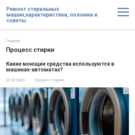
Перейти
Ремонт стиральных
к
машин,характеристики, поломки и
контенту
советы
Главная
Процесс стирки
Какие моющие средства используются в
машинах-автоматах?
22.02.2025
Процесс стирки