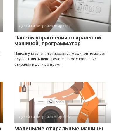
Дизайн и встройка стиралок
Панель управления стиральной
машиной, программатор
ь
Панель управления стиральной машиной помогает
осуществлять непосредственное управление
стиралок и до, и во время
Дизайн и встройка стиралок
в
Маленькие стиральные машины