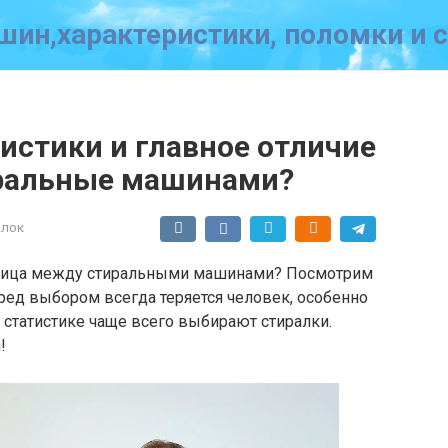
ин,характеристики, поломки и 
истики и главное отличие
иральные машинами?
алок
азница между стиральными машинами? Посмотрим
еред выбором всегда теряется человек, особенно
статистике чаще всего выбирают стиралки.
!