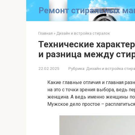
Перейти
Ремонт стиральных маш
к
контенту
Главная
»
Дизайн и встройка стиралок
Технические характер
и разница между ст
22.02.2025
Рубрика:
Дизайн и встройка стир
Какие главные отличия и главная р
на это с точки зрения выбора, ведь п
женщина. А ведь именно женщины по 
Мужское дело простое – расплатиться