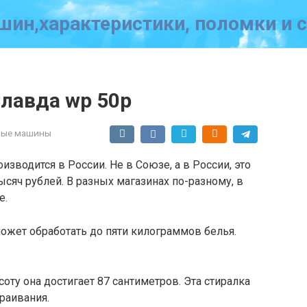
ин,характеристики, поломки и 
лавда wp 50p
ные машины
зводится в России. Не в Союзе, а в России, это
ысяч рублей. В разных магазинах по-разному, в
е.
ожет обработать до пяти килограммов белья.
.
оту она достигает 87 сантиметров. Эта стиралка
раивания.