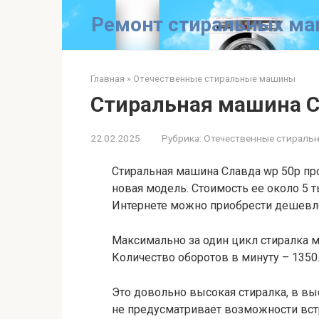
Перейти
Ремонт стиральных маш
к
контенту
Главная
»
Отечественные стиральные машины
Стиральная машина С
22.02.2025
Рубрика:
Отечественные стираль
Стиральная машина Славда wp 50p прои
новая модель. Стоимость ее около 5 т
Интернете можно приобрести дешевл
Максимально за один цикл стиралка м
Количество оборотов в минуту – 1350
Это довольно высокая стиралка, в выс
не предусматривает возможности вст